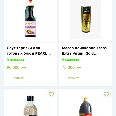
Соус терияки для
Масло оливковое Tasos
готовых блюд PEARL
Extra Virgin, Gold
RIVER BRIDGE, 1.8 л
premium, 1л ж/б
В наличии
В наличии
96 000
75 000
сум
сум
Написать
Написать