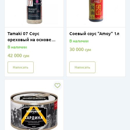
Tamaki 07 Соус
Соевый соус "Amoy" 1л
ореховый на основе
В наличии
растительных масел,
В наличии
30 000
сум
470 мл
42 000
сум
Написать
Написать